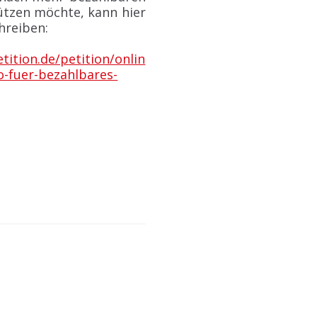
tzen möchte, kann hier
hreiben:
ition.de/petition/onlin
o-fuer-bezahlbares-