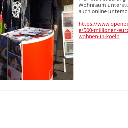
Wohnraum unterstü
auch online untersc
https://www.openpet
e/500-millionen-eur
wohnen-in-koeln